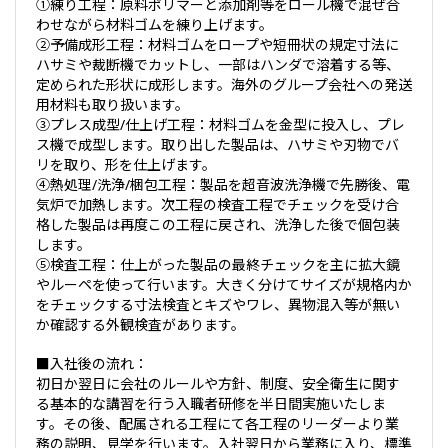
①練り工程：原料ポリマーと添加剤等をロール機で混ぜ合
わせながら材料ゴムを練り上げます。
②予備成形工程：材料ゴムをロープや短冊状の規定寸法に
ハサミや裁断機でカットし、一部はハンダで溶着する等、
定められた形状に成形します。海外のグループ会社への発送
用材料も取り扱います。
③プレス成型/仕上げ工程：材料ゴムを金型に投入し、プレ
ス機で成型します。取り出した製品は、ハサミや刃物でバ
リを取り、形を仕上げます。
④熱処理/洗浄/梱包工程：製品を超音波洗浄機で先勝後、電
気炉で加熱します。次工程の検査工程でチェックを受け合
格した製品は再度この工程に戻され、洗浄した後で個包装
します。
⑤検査工程：仕上がった製品の最終チェックを主に拡大鏡
やルーペを使って行います。大きく分けてサイズが規格内か
をチェックする寸法検査とキズやワレ、異物混入等が無い
か確認する外観検査があります。
■入社後の流れ：
初日か翌日に会社のルールや方針、制度、安全衛生に関す
る基本的な講習を行う入職者研修を半日間実施いたしま
す。その後、配属される工程にて各工程のリーダーより業
務の説明、見学を行います。入社翌日から業務に入り、標準